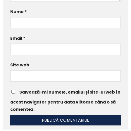
Nume
*
Email
*
Site web
Salvează-mi numele, emailul și site-ul web în
acest navigator pentru data viitoare când o să
comentez.