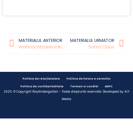
MATERIALUL ANTERIOR
MATERIALUL URMATOR
Weihnachtsdekorationen
Santa Claus
Politica de retur/anulare
Politica de livrare a servicilor
Politica de confidentialitate
Termeni si conditii
ANPC
2020. © Copyright Raykindergarten - Toate drepturile rezervate. Developed by
ALY
Media