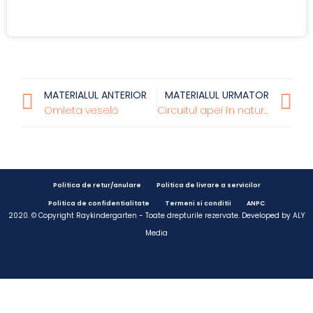
MATERIALUL ANTERIOR
MATERIALUL URMATOR
Omleta veselă
Circuitul apei în natură
Politica de retur/anulare
Politica de livrare a servicilor
Politica de confidentialitate
Termeni si conditii
ANPC
2020. © Copyright Raykindergarten - Toate drepturile rezervate. Developed by
ALY
Media