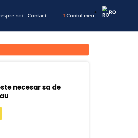
RO
espre noi
Contact
Contul meu
este necesar sa de
tau