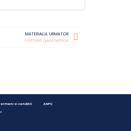
MATERIALUL URMATOR
Formele geometrice
ermeni si conditii
ANPC
a