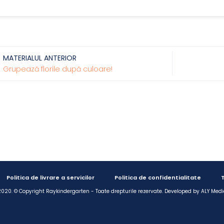
MATERIALUL ANTERIOR
Grupează florile după culoare!
Politica de livrare a servicilor
Politica de confidentialitate
T
020. © Copyright Raykindergarten - Toate drepturile rezervate. Developed by
ALY Medi