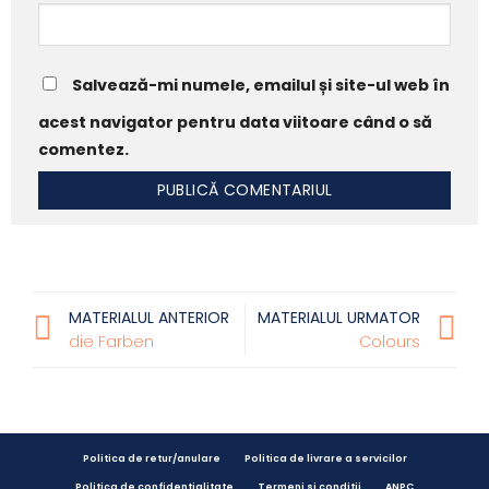
Salvează-mi numele, emailul și site-ul web în
acest navigator pentru data viitoare când o să
comentez.
MATERIALUL ANTERIOR
MATERIALUL URMATOR
die Farben
Colours
Politica de retur/anulare
Politica de livrare a servicilor
Politica de confidentialitate
Termeni si conditii
ANPC