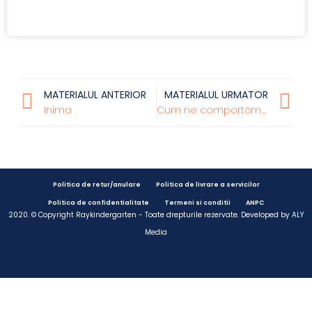
MATERIALUL ANTERIOR
MATERIALUL URMATOR
Inima
Cum ne comportăm în familie?
Politica de retur/anulare
Politica de livrare a servicilor
Politica de confidentialitate
Termeni si conditii
ANPC
2020. © Copyright Raykindergarten - Toate drepturile rezervate. Developed by
ALY
Media