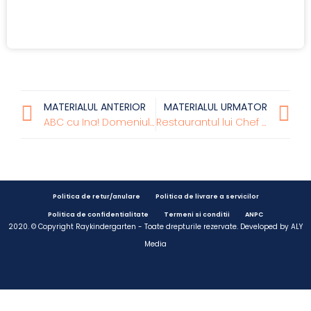
MATERIALUL ANTERIOR
MATERIALUL URMATOR
ABC cu Ina! Domeniul Limbă și Comunicare la nivel preșcolar:
Restaurantul lui Chef Remy vă propune astăzi, frigărui cu vitamine!
Politica de retur/anulare
Politica de livrare a servicilor
Politica de confidentialitate
Termeni si conditii
ANPC
2020. © Copyright Raykindergarten - Toate drepturile rezervate. Developed by
ALY
Media