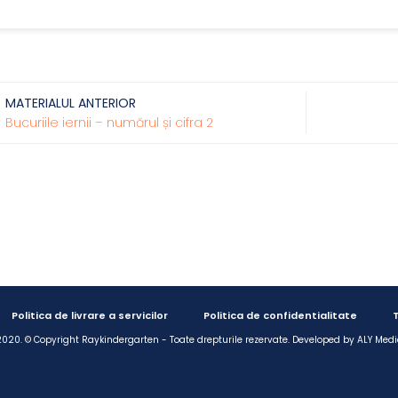
MATERIALUL ANTERIOR
Bucuriile iernii – numărul și cifra 2
Politica de livrare a servicilor
Politica de confidentialitate
T
020. © Copyright Raykindergarten - Toate drepturile rezervate. Developed by
ALY Medi