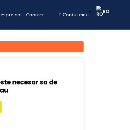
RO
espre noi
Contact
Contul meu
este necesar sa de
tau