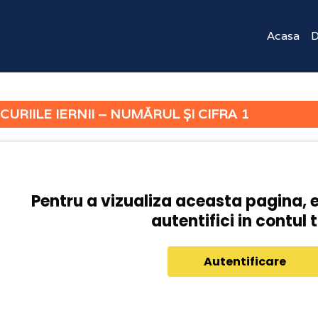
Acasa
D
CURIILE IERNII – NUMĂRUL ȘI CIFRA 1
Pentru a vizualiza aceasta pagina, 
autentifici in contul 
Autentificare