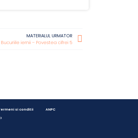
MATERIALUL URMATOR
Bucuriile iernii – Povestea cifrei 5
ermeni si conditii
ANPC
a