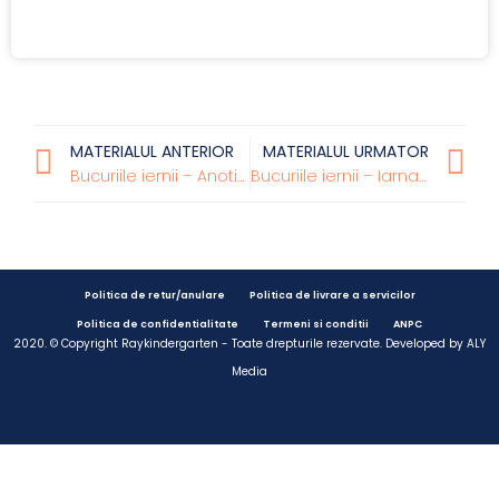
MATERIALUL ANTERIOR
MATERIALUL URMATOR
Bucuriile iernii – Anotimpul iarna – prezentare – Nivel I
Bucuriile iernii – Iarna , de Otilia Cazimir
Politica de retur/anulare
Politica de livrare a servicilor
Politica de confidentialitate
Termeni si conditii
ANPC
2020. © Copyright Raykindergarten - Toate drepturile rezervate. Developed by
ALY
Media