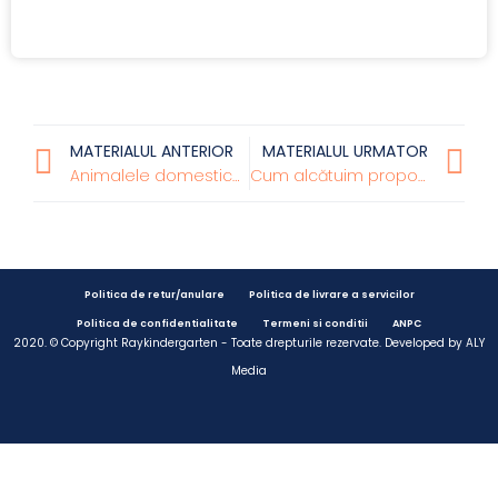
MATERIALUL ANTERIOR
MATERIALUL URMATOR
Animalele domestice și puii lor
Cum alcătuim propoziții simple?
Politica de retur/anulare
Politica de livrare a servicilor
Politica de confidentialitate
Termeni si conditii
ANPC
2020. © Copyright Raykindergarten - Toate drepturile rezervate. Developed by
ALY
Media