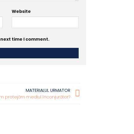
Website
e next time I comment.
MATERIALUL URMATOR
m protejăm mediul înconjurător?