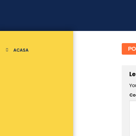
PO
ACASA
Le
Yo
C